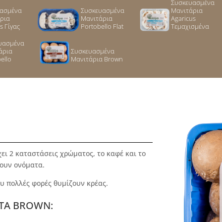
Συσκευασμένα
υασμένα
Συσκευασμένα
Μανιτάρια
ρια
Μανιτάρια
Agaricus
s Γίγας
Portobello Flat
Τεμαχισμένα
υασμένα
άρια
Συσκευασμένα
ello
Μανιτάρια Brown
χει 2 καταστάσεις χρώματος, το καφέ και το
χουν ονόματα.
υ πολλές φορές θυμίζουν κρέας.
 ΤΑ BROWN: