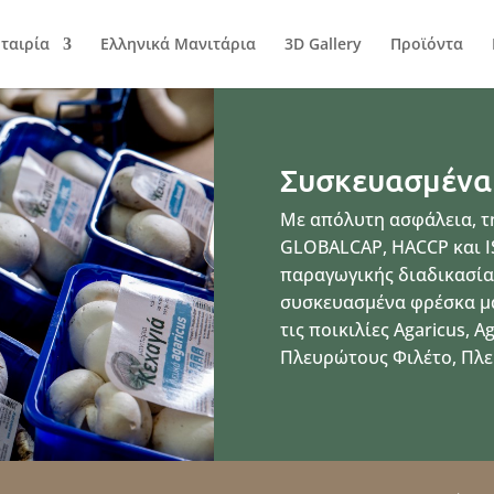
Εταιρία
Ελληνικά Μανιτάρια
3D Gallery
Προϊόντα
Συσκευασμένα
Με απόλυτη ασφάλεια, τ
GLOBALCAP, HACCP και IS
παραγωγικής διαδικασία
συσκευασμένα φρέσκα μα
τις ποικιλίες Agaricus, A
Πλευρώτους Φιλέτο, Πλευ